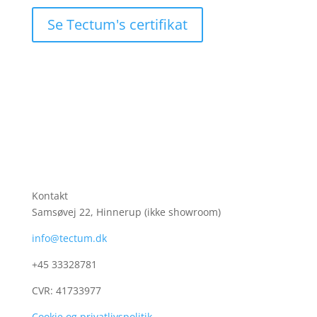
Se Tectum's certifikat
Kontakt
Samsøvej 22, Hinnerup (ikke showroom)
info@tectum.dk
+45 33328781
CVR:
41733977
Cookie og privatlivspolitik